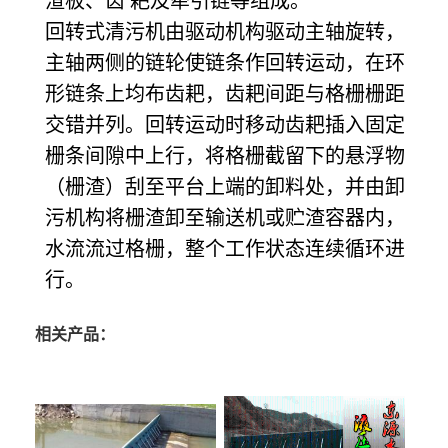
渣板、齿 耙及牵引链等组成。
回转式清污机由驱动机构驱动主轴旋转，
主轴两侧的链轮使链条作回转运动，在环
形链条上均布齿耙，齿耙间距与格栅栅距
交错并列。回转运动时移动齿耙插入固定
栅条间隙中上行，将格栅截留下的悬浮物
（栅渣）刮至平台上端的卸料处，并由卸
污机构将栅渣卸至输送机或贮渣容器内，
水流流过格栅，整个工作状态连续循环进
行。
相关产品：