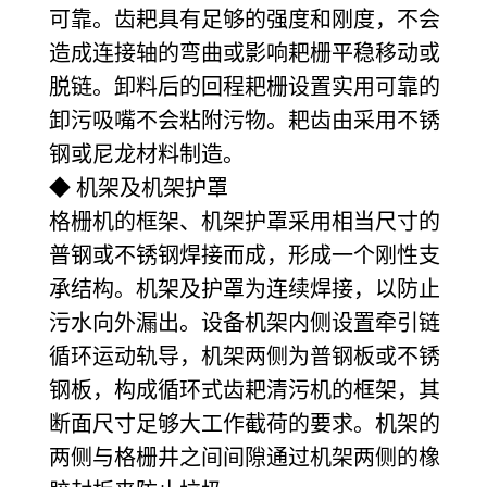
可靠。齿耙具有足够的强度和刚度，不会
造成连接轴的弯曲或影响耙栅平稳移动或
脱链。卸料后的回程耙栅设置实用可靠的
卸污吸嘴不会粘附污物。耙齿由采用不锈
钢或尼龙材料制造。
◆ 机架及机架护罩
格栅机的框架、机架护罩采用相当尺寸的
普钢或不锈钢焊接而成，形成一个刚性支
承结构。机架及护罩为连续焊接，以防止
污水向外漏出。设备机架内侧设置牵引链
循环运动轨导，机架两侧为普钢板或不锈
钢板，构成循环式齿耙清污机的框架，其
断面尺寸足够大工作截荷的要求。机架的
两侧与格栅井之间间隙通过机架两侧的橡