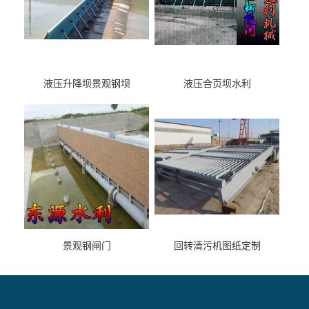
液压升降坝景观钢坝
液压合页坝水利
景观钢闸门
回转清污机图纸定制