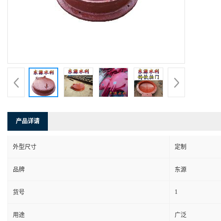
产品详请
外型尺寸
定制
品牌
东源
1
货号
用途
广泛