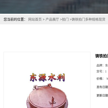
您当前的位置：
网站首页
>
产品展厅
>
拍门
>
铸铁拍门多种规格现货
铸铁拍
品牌：
东
货号：
1
价格：
￥
发布日期
更新日期