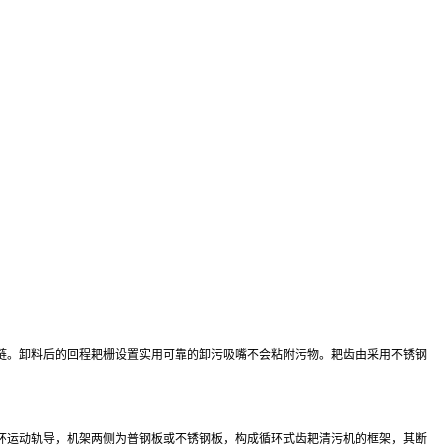
链。卸料后的回程耙栅设置实用可靠的卸污吸嘴不会粘附污物。耙齿由采用不锈钢
环运动轨导，机架两侧为普钢板或不锈钢板，构成循环式齿耙清污机的框架，其断