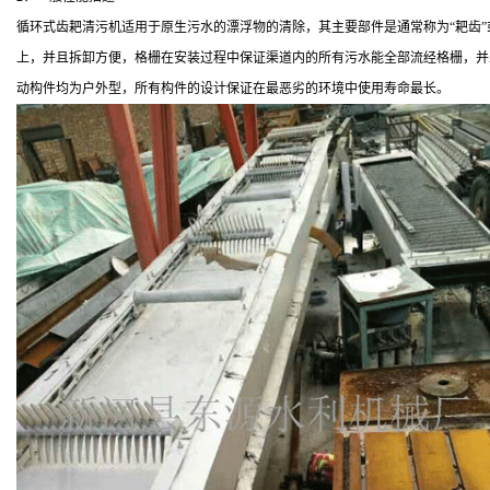
循环式齿耙清污机适用于原生污水的漂浮物的清除，其主要部件是通常称为“耙齿
上，并且拆卸方便，格栅在安装过程中保证渠道内的所有污水能全部流经格栅，并
动构件均为户外型，所有构件的设计保证在最恶劣的环境中使用寿命最长。