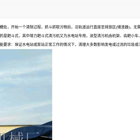
栅处，开始一个清除过程，抓斗抓取污物后，沿轨道运行直接至排放区(储渣器)，无
的是耙斗式，其中增力耙斗式清污机又为水电站专用，该型清污机由机架、齿耙小车
能要求：保证水电站或泵站正常工作的情况下，清理大多数影响发电或过流的垃圾或