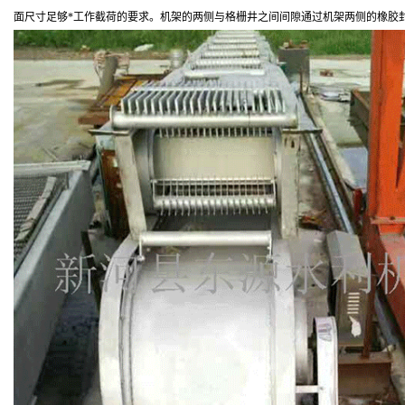
面尺寸足够*工作截荷的要求。机架的两侧与格栅井之间间隙通过机架两侧的橡胶