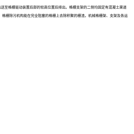
耙齿送至格栅驱动装置后部的较高位置后排出。格栅支架的二侧均固定有混凝土渠道
，格栅除污机构能在完全阻塞的格栅上去除积聚的栅渣。机械格栅架、支架及各运