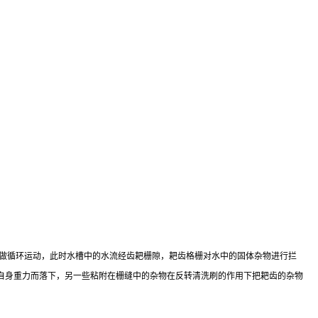
做循环运动，此时水槽中的水流经齿耙栅隙，耙齿格栅对水中的固体杂物进行拦
自身重力而落下，另一些粘附在栅缝中的杂物在反转清洗刷的作用下把耙齿的杂物