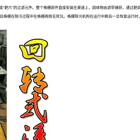
”或“耙爪”的过滤元件。整个格栅部件直接安装在渠道上，固体物由滤带捕获，通过
且格栅在除污过程中在格栅两侧无死坑。格栅除污机构在运行中断后一旦恢复运行时