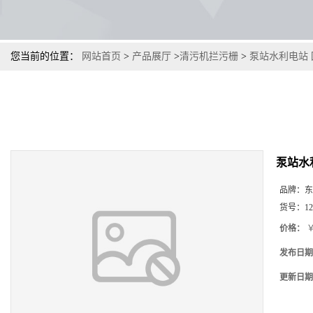
您当前的位置：
网站首页
>
产品展厅
>
清污机拦污栅
>
泵站水利电站
泵站水
品牌：
东
货号：
12
价格：
￥
发布日期
更新日期