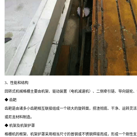
3、性能和结构
回转式机械格栅主要由机架、驱动装置（电机减速机）、二侧牵引链、导向链轮、
◆ 齿耙
齿耙是由诸多小齿耙相互联接组成一个硕大的旋转面，捞渣彻底、干净、运转灵活
或尼龙材料制造。
◆ 机架及机架护罩
格栅机的框架、机架护罩采用相当尺寸的普钢或不锈钢焊接而成，形成一个刚性支