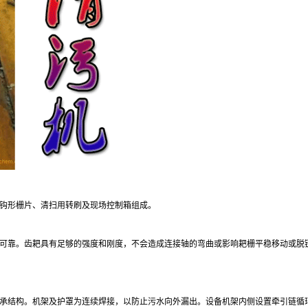
钩形栅片、清扫用转刷及现场控制箱组成。
可靠。齿耙具有足够的强度和刚度，不会造成连接轴的弯曲或影响耙栅平稳移动或脱
承结构。机架及护罩为连续焊接，以防止污水向外漏出。设备机架内侧设置牵引链循