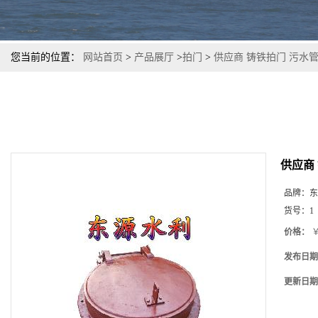
您当前的位置：
网站首页
>
产品展厅
>
拍门
>
供应商 铸铁拍门 污水
供应商
品牌：
东
货号：
1
价格：
￥
发布日期
更新日期