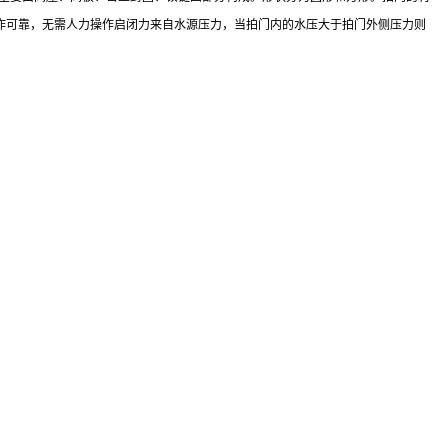
工作可靠，无需人力操作启闭力来自水源压力，当拍门内的水压大于拍门外侧压力则