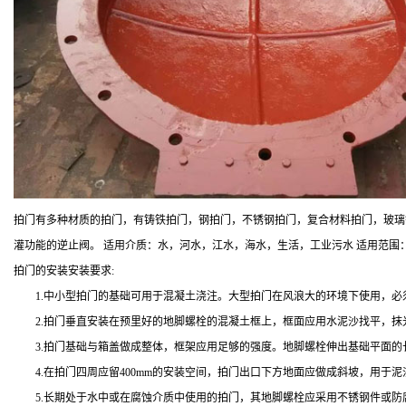
拍门有多种材质的拍门，有铸铁拍门，钢拍门，不锈钢拍门，复合材料拍门，玻璃
灌功能的逆止阀。 适用介质：水，河水，江水，海水，生活，工业污水 适用范
拍门的安装安装要求:
1.中小型拍门的基础可用于混凝土浇注。大型拍门在风浪大的环境下使用，必
2.拍门垂直安装在预里好的地脚螺栓的混凝土框上，框面应用水泥沙找平，抹
3.拍门基础与箱盖做成整体，框架应用足够的强度。地脚螺栓伸出基础平面的
4.在拍门四周应留400mm的安装空间，拍门出口下方地面应做成斜坡，用于泥
5.长期处于水中或在腐蚀介质中使用的拍门，其地脚螺栓应采用不锈钢件或防