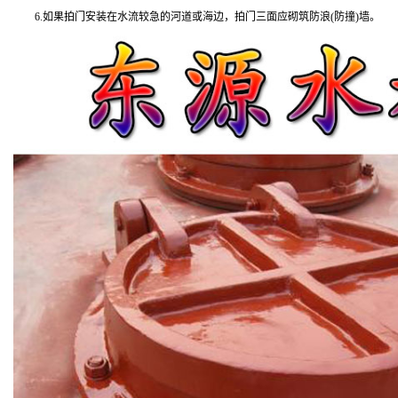
6.如果拍门安装在水流较急的河道或海边，拍门三面应砌筑防浪(防撞)墙。