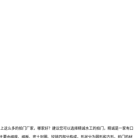
市场上这么多的拍门厂家，哪家好？建议您可以选择精诚水工的拍门，精诚是一家有口
门主要由阀座、阀板、密土封圈、铰链四部分构成。形状分为圆形和方形。拍门的材