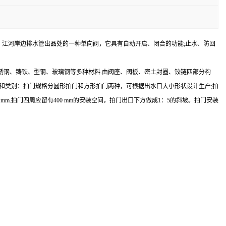
，江河岸边排水管出品处的一种单向阀，它具有自动开启、闭合的功能;止水、防回
锈钢、铸铁、型钢、玻璃钢等多种材料.由阀座、阀板、密土封圈、铰链四部分构
和类别：拍门规格分圆形拍门和方形拍门两种，可根据出水口大小形状设计生产;拍
.拍门四周应留有400 mm的安装空间，拍门出口下方做成1：5的斜坡。拍门安装