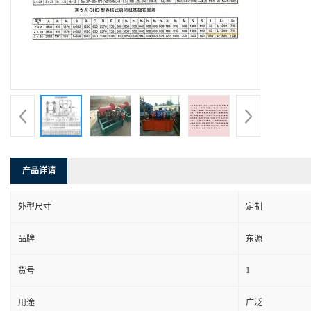
产品详请
外型尺寸
定制
品牌
东源
1
货号
用途
广泛