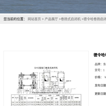
您当前的位置：
网站首页
>
产品展厅
>
卷扬式启闭机
>
德令哈卷扬启闭
德令哈
品牌：
东
货号：
1
价格：
￥
发布日期
更新日期