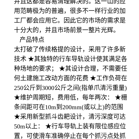
并且这都是容易清理解决的。这一山的应
用范畴极为的普遍，很多不一样行业的加
工厂都会应用它。因此它的市场的需求是
十分大的，并且市场前景一整片光辉。
产品特点
太打破了传续格提的设计，采用了许多新
技术 ★其独特的行车导轨设计使其满足各
种场地的要求； ★其设计合理，不需要任
何土建施工改动方面的花费 ★工作负荷在
250公斤到3000公斤之间(指单爪清污重量)
★维护周期短，费用低，每年两次： ★栅
条间距可在10m到200mm(或以上)的范围
★采用新型抓斗齿耙设计，清污深度可达
50m以上： ★行车导轨上装有限位感应位
置，可使滑车准确停止在每个抓污点处抓