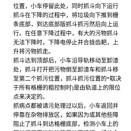
位置，小车停留此处，同时抓斗向下运行
抓斗在下降的过程中，将垃圾向下推到栅
条底部，到达底部版抓斗抓污然后向上运
行。在任意下降过程中，有大的污物抓斗
无法下降时，下降电停止并合拢齿耙，上
升将污物抓走。
抓斗达到顶部后，小车沿导轨移动至卸渣
处，抓斗打开把污物倒至卸渣车和抓斗移
至第二个抓污位置，抓斗抓污位置的*取决
于所有格栅的粗控制时)是由轨道上的限位
点来决定的。
抓病点都被请污处理过以后，小车返回并
停靠在杂物排放区，如果因为或其他些障
阻止了抓斗到达格栅底部，检测小车上的