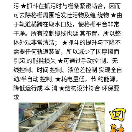
污 ★抓斗在抓污时与栅条紧密啮合，因而
可去除格栅周围毛发壮污物及缠 绕物 ★由
于轨道横跨在取水口处，使格栅平台非常
干净。所有控制缆线也延 其布置，所以整
体外观非常清洁； ★抓斗的提升与下降不
需要任何轨道装置，所以减少了因摩擦而
引起 的能耗损失 ★可通过手动控 制、无
线控制、时间 控制、液位差控制 实现全自
动/半自动 控制; ★耗电量低，节 约能源，
降低运行成 本 消 ★结构设计符合 环保要
求