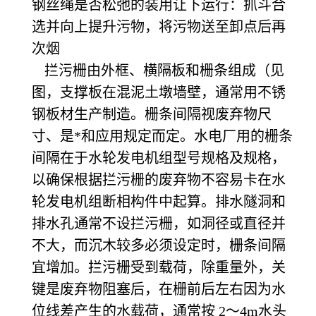
钢丝绳是否松弛的装用让下运行：抓斗合
选并向上提升污物，将污物送至卸点后再
次烟
拦污栅由外框、横隔板和栅条组成（见
图，支撑板在混泥土墩墙壁，通常用不锈
钢板材生产制造。栅条间隔视废弃物尺
寸、是*和应用规定而定。水电厂用的栅条
间隔在于水轮发电机组型号规格及规格，
以确保根据拦污栅的废弃物不容易卡在水
轮发电机组断相构件中起算。排水隧洞和
排水孔通常不设拦污栅，如洞径或直径并
不大，而沉木较多必须设定时，栅条间隔
宜增加。拦污栅受到载荷，除重量外，关
键是废弃物阻塞后，在栅前后左右因为水
位线差产生的水载荷，通常按 2～4m水头