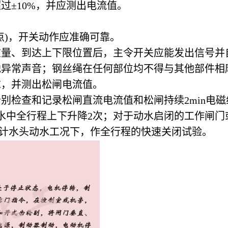
过±10%，并应测出电流值。
点)，开关动作应准确可靠。
重量、到达上下限位置后，主令开关应能发出信号并
他异常声音；钢丝绳在任何部位均不得与其他部件相
求，并测出松闸电流值。
别检查和记录松闸直流电流值和松闸持续2min电
水中全行程上下升降2次；对于动水启闭的工作闸
设计水头动水工况下，作全行程的快速关闭试验。