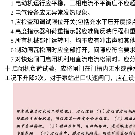
1
电动机运行应平稳，三相电流不平衡度不应超
2
电气设备应无异常发热现象。
3
应检查和调试限位开关(包括充水平压开度接
4
高度指示器和荷重指示器应准确反映行程和
5
所有机械部件运转时，均不应有冲击声和其
6
制动闸瓦松闸时应全部打开，间隙应符合要
7
对快速闸门启闭机利用直流电流松闸时，应分
十 启闭机负荷试验，应将闸门在门槽内无水或静
工况下升降2次，对于泵站出口快速闸门，应在