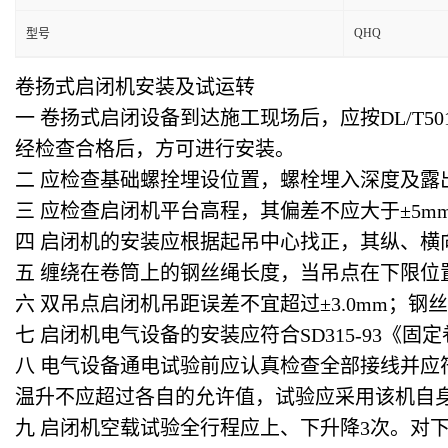
QHQ
型号
卷扬式启闭机安装及试运转
一 卷扬式启闭设备到达施工现场后，应按DL/T50
经检查合格后，方可进行安装。
二 应检查基础螺拴埋设位置，螺栓埋入深度及露
三 应检查启闭机平台高程，其偏差不应大于±5mm，
四 启闭机的安装应根据起吊中心找正，其纵、横向
五 缠绕在卷筒上的钢丝绳长度，当吊点在下限位
六 双吊点启闭机吊距误差不宜超过±3.0mm；
七 启闭机电气设备的安装应符合SD315-93《
八 电气设备通电试验前应认真检查全部接线并应
温升不应超过各自的允许值，试验应采用该机自
九 启闭机空载试验全行程应上、下升降3次。对