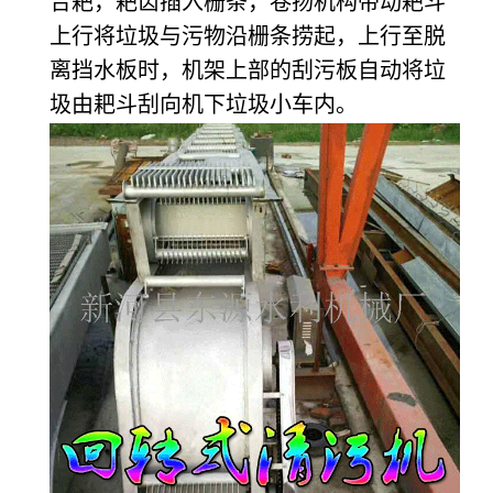
合耙，耙齿插入栅条，卷扬机构带动耙斗
上行将垃圾与污物沿栅条捞起，上行至脱
离挡水板时，机架上部的刮污板自动将垃
圾由耙斗刮向机下垃圾小车内。