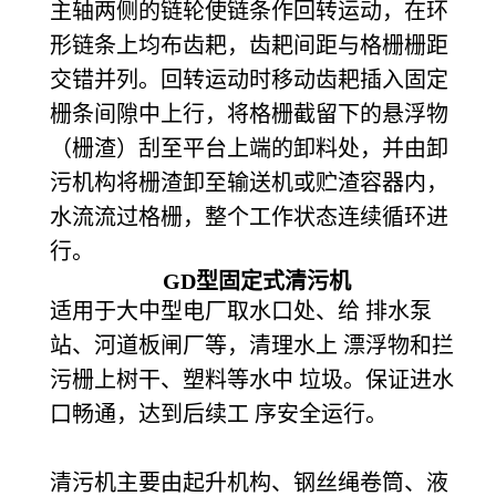
主轴两侧的链轮使链条作回转运动，在环
形链条上均布齿耙，齿耙间距与格栅栅距
交错并列。回转运动时移动齿耙插入固定
栅条间隙中上行，将格栅截留下的悬浮物
（栅渣）刮至平台上端的卸料处，并由卸
污机构将栅渣卸至输送机或贮渣容器内，
水流流过格栅，整个工作状态连续循环进
行。
GD
型固定式清污机
适用于大中型电厂取水口处、给 排水泵
站、河道板闸厂等，清理水上 漂浮物和拦
污栅上树干、塑料等水中 垃圾。保证进水
口畅通，达到后续工 序安全运行。
清污机主要由起升机构、钢丝绳卷筒、液