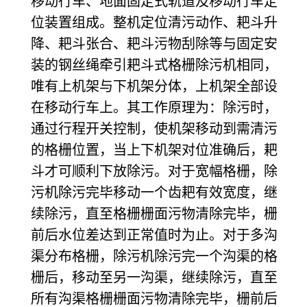
移动行车、地面固定式轨道及移动行车定
位装置组成。整机定位清污动作、耙斗升
降、耙斗张合、耙斗污物刮除等与固定安
装的钢丝绳牵引耙斗式格栅除污机相同，
唯有上机架与下机架分体，上机架全部设
在移动行车上。其工作原理为：除污时，
通过行程开关控制，使机架移动到需清污
的格栅位置，当上下机架对位准确后，耙
斗才可顺利下放除污。对于宽幅格栅，除
污机除污完毕移动一个齿耙有效宽度，继
续除污，直至格栅栅面污物清除完毕，栅
前后水位差达到正常值时为止。对于多沟
渠分布格栅，除污机除污完一个沟渠的格
栅后，移动至另一沟渠，继续除污，直至
所有沟渠格栅栅面污物清除完毕，栅前后