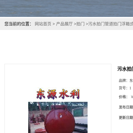
您当前的位置：
网站首页
>
产品展厅
>
拍门
>
污水拍门管道拍门浮箱式
污水拍
品牌：
东
货号：
1
价格：
￥
发布日期
更新日期