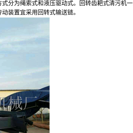
方式分为绳索式和液压驱动式。回转齿耙式清污机一
传动装置宜采用回转式输送链。