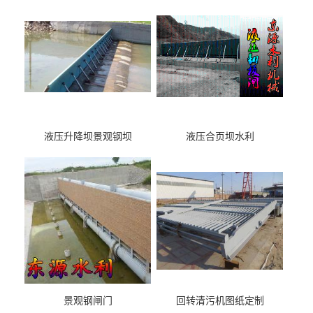
液压升降坝景观钢坝
液压合页坝水利
景观钢闸门
回转清污机图纸定制