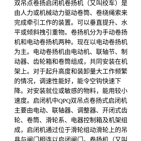
双吊点卷扬启闭机卷扬机（又叫绞车）是
由人力或机械动力驱动卷筒、卷绕绳索来
完成牵引工作的装置。可以垂直提升、水
平或倾斜拽引重物。卷扬机分为手动卷扬
机和电动卷扬机两种。现在以电动卷扬机
为主。电动卷扬机由电动机、联轴节、制
动器、齿轮箱和卷筒组成，共同安装在机
架上。对于起升高度和装卸量大工作频繁
的情况，调速性能好，能令空钩快速下
降。对安装就位或敏感的物料，能用较小
速度。启闭机中QPQ双吊点卷扬式启闭机
主要由电动、联轴器、调整器、开闭式齿
轮、卷筒、滑轮系、电器控制箱及机架组
成，启闭机通过位于滑轮组动滑轮上的吊
具与闸门相连以启闭闸门。
卷扬机（又叫