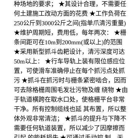
种场地的要求； ★其设计合理，不需要任
何土建施工改动方面的花费 ★工作负荷在
250公斤到3000公斤之间(指单爪清污重量)
★维护周期短，费用低，每年两次： ★栅
条间距可在10m到200mm(或以上)的范围
★采用新型抓斗齿耙设计，清污深度可达
50m以上： ★行车导轨上装有限位感应位
置，可使滑车准确停止在每个抓污点处抓
污 ★抓斗在抓污时与栅条紧密啮合，因而
可去除格栅周围毛发壮污物及缠 绕物 ★由
于轨道横跨在取水口处，使格栅平台非常
干净。所有控制缆线也延 其布置，所以整
体外观非常清洁； ★抓斗的提升与下降不
需要任何轨道装置，所以减少了因摩擦而
引起 的能耗损失 ★可通过手动控 制、无