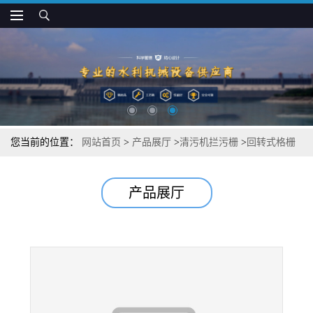
您当前的位置：
网站首页
>
产品展厅
>
清污机拦污栅
>
回转式格栅
除污机 电动污水处理格栅清污机 可定制
产品展厅