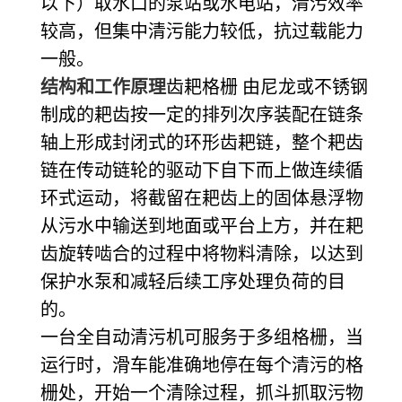
以下）取水口的泵站或水电站，清污效率
较高，但集中清污能力较低，抗过载能力
一般。
结构和工作原理
齿耙格栅
由尼龙或不锈钢
制成的耙齿按一定的排列次序装配在链条
轴上形成封闭式的环形齿耙链，整个耙齿
链在传动链轮的驱动下自下而上做连续循
环式运动，将截留在耙齿上的固体悬浮物
从污水中输送到地面或平台上方，并在耙
齿旋转啮合的过程中将物料清除，以达到
保护水泵和减轻后续工序处理负荷的目
的。
一台全自动清污机可服务于多组格栅，当
运行时，滑车能准确地停在每个清污的格
栅处，开始一个清除过程，抓斗抓取污物