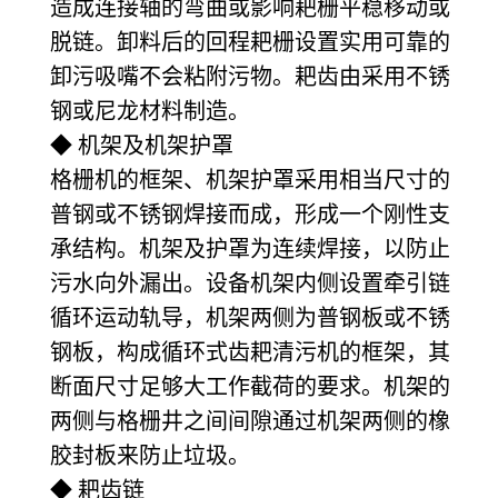
造成连接轴的弯曲或影响耙栅平稳移动或
脱链。卸料后的回程耙栅设置实用可靠的
卸污吸嘴不会粘附污物。耙齿由采用不锈
钢或尼龙材料制造。
◆ 机架及机架护罩
格栅机的框架、机架护罩采用相当尺寸的
普钢或不锈钢焊接而成，形成一个刚性支
承结构。机架及护罩为连续焊接，以防止
污水向外漏出。设备机架内侧设置牵引链
循环运动轨导，机架两侧为普钢板或不锈
钢板，构成循环式齿耙清污机的框架，其
断面尺寸足够大工作截荷的要求。机架的
两侧与格栅井之间间隙通过机架两侧的橡
胶封板来防止垃圾。
◆ 耙齿链