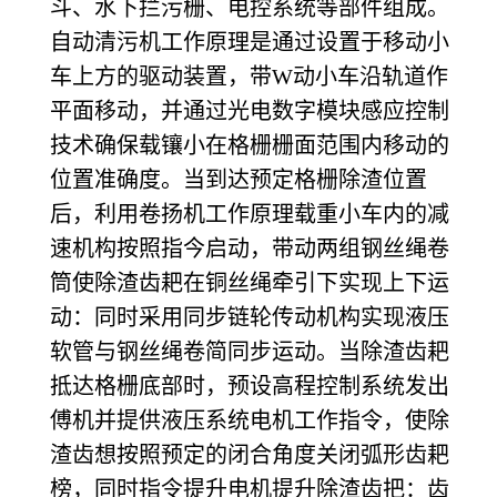
斗、水下拦污栅、电控系统等部件组成。
自动清污机工作原理是通过设置于移动小
车上方的驱动装置，带W动小车沿轨道作
平面移动，并通过光电数字模块感应控制
技术确保载镶小在格栅栅面范围内移动的
位置准确度。当到达预定格栅除渣位置
后，利用卷扬机工作原理载重小车内的减
速机构按照指今启动，带动两组钢丝绳卷
筒使除渣齿耙在铜丝绳牵引下实现上下运
动：同时采用同步链轮传动机构实现液压
软管与钢丝绳卷简同步运动。当除渣齿耙
抵达格栅底部时，预设高程控制系统发出
傅机并提供液压系统电机工作指令，使除
渣齿想按照预定的闭合角度关闭弧形齿耙
榜，同时指令提升电机提升除渣齿把：齿