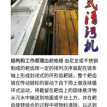
结构和工作原理
齿耙格栅
由尼龙或不锈钢
制成的耙齿按一定的排列次序装配在链条
轴上形成封闭式的环形齿耙链，整个耙齿
链在传动链轮的驱动下自下而上做连续循
环式运动，将截留在耙齿上的固体悬浮物
从污水中输送到地面或平台上方，并在耙
齿旋转啮合的过程中将物料清除，以达到