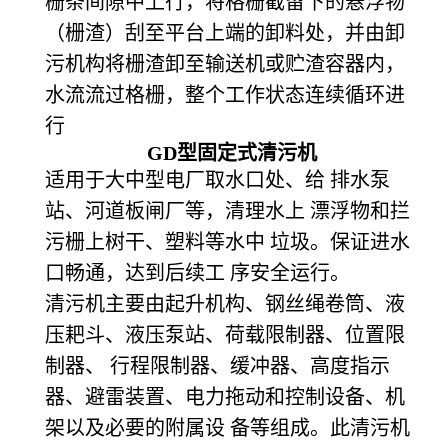
栅条间隙中上行，将格栅截留下的悬浮物
（栅渣）刮至平台上端的卸料处，并由卸
污机构将栅渣卸至输送机或贮渣容器内，
水流流过格栅，整个工作状态连续循环进
行
GD
型固定式清污机
适用于大中型电厂取水口处、给 排水泵
站、河道板闸厂等，清理水上 漂浮物和拦
污栅上树干、塑料等水中 垃圾。保证进水
口畅通，达到后续工 序安全运行。
清污机主要由起升机构、钢丝绳卷筒、液
压耙斗、液压泵站、荷载限制器、位置限
制器、 行程限制器、缓冲器、高度指示
器、避雷装置、电力拖动和控制设备、机
架以及必要的附属设 备等组成。此清污机