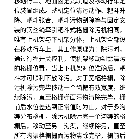
移动行车、地面固定式轨道及移动行车定
位装置组成。整机定位清污动作、耙斗升
降、耙斗张合、耙斗污物刮除等与固定安
装的钢丝绳牵引耙斗式格栅除污机相同，
唯有上机架与下机架分体，上机架全部设
在移动行车上。其工作原理为：除污时，
通过行程开关控制，使机架移动到需清污
的格栅位置，当上下机架对位准确后，耙
斗才可顺利下放除污。对于宽幅格栅，除
污机除污完毕移动一个齿耙有效宽度，继
续除污，直至格栅栅面污物清除完毕，栅
前后水位差达到正常值时为止。对于多沟
渠分布格栅，除污机除污完一个沟渠的格
栅后，移动至另一沟渠，继续除污，直至
所有沟渠格栅栅面污物清除完毕，栅前后