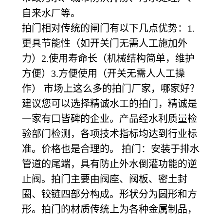
自来水厂等。
拍门相对传统的闸门有以下几点优势：1.
更具节能性（如开关门无需人工施加外
力）2.使用寿命长（机械结构简单，维护
方便）3.方便使用（开关无需人人工操
作） 市场上这么多的拍门厂家，哪家好？
建议您可以选择精诚水工的拍门，精诚是
一家有口皆碑的企业。产品经水利质量检
验部门检测，各项技术指标均达到行业标
准。价格也是合理的。 拍门：安装于排水
管道的尾端，具有防止外水倒灌功能的逆
止阀。拍门主要由阀座、阀板、密土封
圈、铰链四部分构成。形状分为圆形和方
形。拍门的材质传统上为各种金属制品，