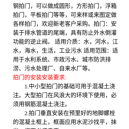
钢拍门，可以做成圆形，方形拍门，浮箱
拍门，平板拍门等等，可来样或来图定做
各样拍门，欢迎新老客户采购。拍门：安
装于排水管道的尾端，具有防止外水倒灌
功能的逆止阀。 适用介质：水，河水，江
水，海水，生活，工业污水 适用范围：适
用于水利系统、市政污水、城市防洪排
涝、污水处理厂、自来水厂等。
拍门的安装安装要求:
1.中小型拍门的基础可用于混凝土浇
注。大型拍门在风浪大的环境下使用，必
须用钢筋混凝土浇注。
2.拍门垂直安装在预里好的地脚螺栓
的混凝土框上，框面应用水泥沙找平，抹