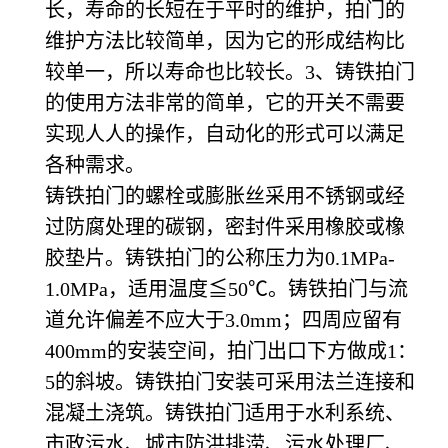
长，寿命的长短在于平时的维护，拍门的
维护方法比较简单，因为它的形成结构比
较单一，所以寿命也比较长。3、铸铁拍门
的使用方法非常的简单，它的开关不需要
实现人人的操作，自动化的形式可以满足
各种需求。
铸铁拍门的螺栓或膨胀丝采用不锈钢或经
过防腐处理的碳钢，密封件采用橡胶或橡
胶垫片。铸铁拍门的公称压力为0.1MPa-
1.0MPa，适用温度≦50℃。铸铁拍门与流
道允许偏差不应大于3.0mm；四周应留有
400mm的安装空间，拍门出口下方做成1：
5的斜坡。铸铁拍门安装可采用法兰连接和
混凝土浇筑。铸铁拍门适用于水利系统、
市政污水、城市防洪排涝、污水处理厂、