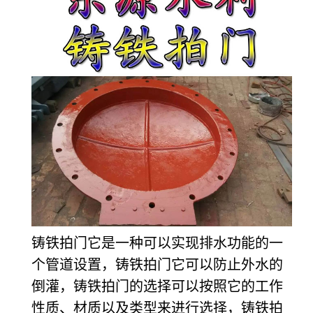
铸铁拍门它是一种可以实现排水功能的一
个管道设置，铸铁拍门它可以防止外水的
倒灌，铸铁拍门的选择可以按照它的工作
性质、材质以及类型来进行选择，铸铁拍