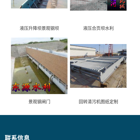
液压升降坝景观钢坝
液压合页坝水利
景观钢闸门
回转清污机图纸定制
联系信息