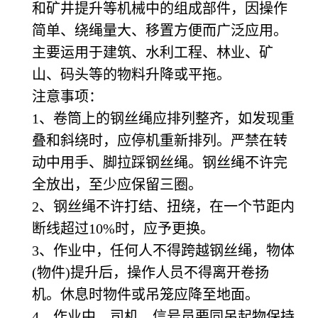
和矿井提升等机械中的组成部件，因操作
简单、绕绳量大、移置方便而广泛应用。
主要运用于建筑、水利工程、林业、矿
山、码头等的物料升降或平拖。
注意事项：
1
、卷筒上的钢丝绳应排列整齐，如发现重
叠和斜绕时，应停机重新排列。严禁在转
动中用手、脚拉踩钢丝绳。钢丝绳不许完
全放出，至少应保留三圈。
2
、钢丝绳不许打结、扭绕，在一个节距内
断线超过10%时，应予更换。
3
、作业中，任何人不得跨越钢丝绳，物体
(物件)提升后，操作人员不得离开卷扬
机。休息时物件或吊笼应降至地面。
4
、作业中，司机、信号员要同吊起物保持