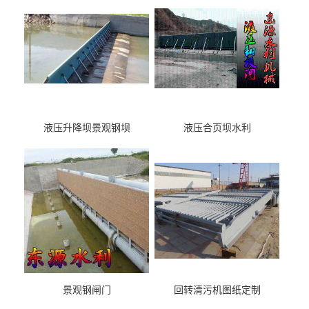
液压升降坝景观钢坝
液压合页坝水利
景观钢闸门
回转清污机图纸定制