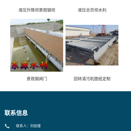
液压升降坝景观钢坝
液压合页坝水利
景观钢闸门
回转清污机图纸定制
联系信息
联系人：刘经理