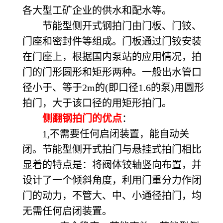
各大型工矿企业的供水和配水等。
节能型侧开式钢拍门由门板、门铰、
门座和密封件等组成。门板通过门铰安装
在门座上，根据国内泵站的应用情况，拍
门的门形圆形和矩形两种。一般出水管口
径小于、等于2m的(即口径1.6的泵)用圆形
拍门，大于该口径的用矩形拍门。
侧翻钢拍门的优点
：
1,不需要任何启闭装置，能自动关
闭。节能型侧开式拍门与悬挂式拍门相比
显着的特点是：将阀体铰轴竖向布置，并
设计了一个倾斜角度，利用门重分力作闭
门的动力，不管大、中、小通径拍门，均
无需任何启闭装置。