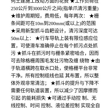
何土建施工改动方面的花费 ★工作负荷在
250公斤到3000公斤之间(指单爪清污重量)
★维护周期短，费用低，每年两次： ★栅
条间距可在10m到200mm(或以上)的范围
★采用新型抓斗齿耙设计，清污深度可达
50m以上： ★行车导轨上装有限位感应位
置，可使滑车准确停止在每个抓污点处抓
污 ★抓斗在抓污时与栅条紧密啮合，因而
可去除格栅周围毛发壮污物及缠 绕物 ★由
于轨道横跨在取水口处，使格栅平台非常
干净。所有控制缆线也延 其布置，所以整
体外观非常清洁； ★抓斗的提升与下降不
需要任何轨道装置，所以减少了因摩擦而
引起 的能耗损失 ★可通过手动控 制、无
线控制、时间 控制、液位差控制 实现全自