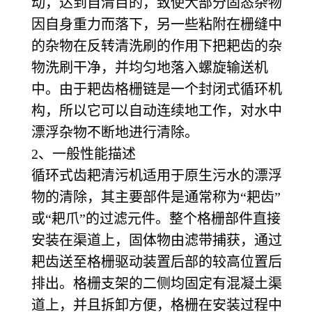
动，达到自清目的，致使大部分固态杂物
因自身重力而落下，另一些粘附在栅缝中
的杂物在反转清洗刷的作用下把耙齿的杂
物洗刷干净，并均匀地落入螺旋输送机
中。由于耙齿格栅链是一个封闭式循环机
构，所以它可以自动连续地工作，对水中
漂浮杂物不断地进行清除。
2
、一般性能描述
循环式齿耙清污机适用于原生污水的漂浮
物的清除，其主要部件是通常称为“耙齿”
或“耙爪”的过滤元件。整个格栅部件直接
安装在渠道上，固体物由滤带捕获，通过
耙齿送至格栅驱动装置后部的较高位置后
排出。格栅支架的二侧均固定有混凝土渠
道上，并且拆卸方便，格栅在安装过程中