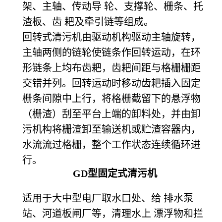
架、主轴、传动导 轮、支撑轮、栅条、托
渣板、齿 耙及牵引链等组成。
回转式清污机由驱动机构驱动主轴旋转，
主轴两侧的链轮使链条作回转运动，在环
形链条上均布齿耙，齿耙间距与格栅栅距
交错并列。回转运动时移动齿耙插入固定
栅条间隙中上行，将格栅截留下的悬浮物
（栅渣）刮至平台上端的卸料处，并由卸
污机构将栅渣卸至输送机或贮渣容器内，
水流流过格栅，整个工作状态连续循环进
行。
GD
型固定式清污机
适用于大中型电厂取水口处、给 排水泵
站、河道板闸厂等，清理水上 漂浮物和拦