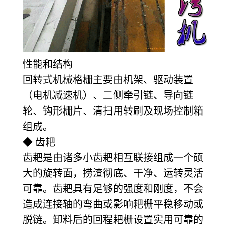
性能和结构
回转式机械格栅主要由机架、驱动装置
（电机减速机）、二侧牵引链、导向链
轮、钩形栅片、清扫用转刷及现场控制箱
组成。
◆ 齿耙
齿耙是由诸多小齿耙相互联接组成一个硕
大的旋转面，捞渣彻底、干净、运转灵活
可靠。齿耙具有足够的强度和刚度，不会
造成连接轴的弯曲或影响耙栅平稳移动或
脱链。卸料后的回程耙栅设置实用可靠的