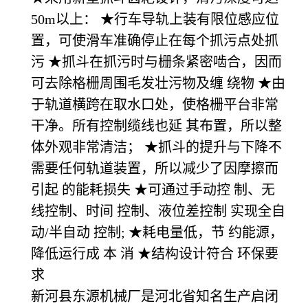
50m以上： ★行车导轨上装有限位感应位
置，可使滑车准确停止在每个抓污点处抓
污 ★抓斗在抓污时与栅条紧密啮合，因而
可去除格栅周围毛发壮污物及缠 绕物 ★由
于轨道横跨在取水口处，使格栅平台非常
干净。所有控制缆线也延 其布置，所以整
体外观非常清洁； ★抓斗的提升与下降不
需要任何轨道装置，所以减少了因摩擦而
引起 的能耗损失 ★可通过手动控 制、无
线控制、时间 控制、液位差控制 实现全自
动/半自动 控制; ★耗电量低，节 约能源，
降低运行成 本 消 ★结构设计符合 环保要
求
新河县东源机械厂是河北省知名生产启闭