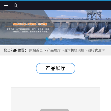
您当前的位置：
网站首页
>
产品展厅
>
清污机拦污栅
>
回转式清污
机污栅除污强
产品展厅