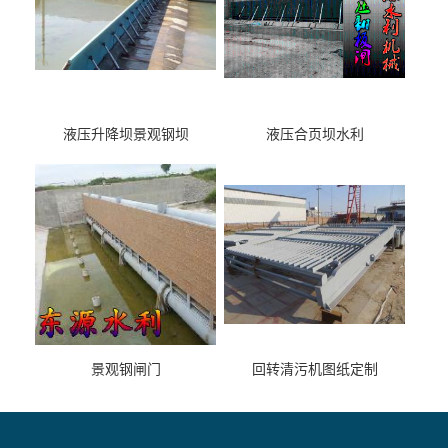
液压升降坝景观钢坝
液压合页坝水利
景观钢闸门
回转清污机图纸定制