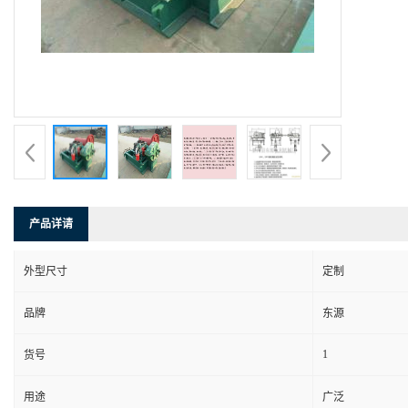
产品详请
外型尺寸
定制
品牌
东源
1
货号
用途
广泛