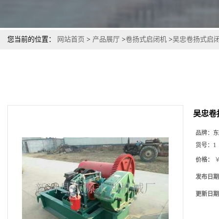
您当前的位置：
网站首页
>
产品展厅
>
卷扬式启闭机
>
吴忠卷扬式启
吴忠卷
品牌：
东
货号：
1
价格：
￥
发布日期
更新日期