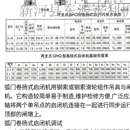
弧门卷扬式启闭机用钢索或钢索滑轮组作吊具与
机。它构造较简单易于制造,维护检修方便,广泛
轴将两个单吊点的启闭机连接在一起进行同步运
顶部的闸墩上。
弧门卷扬式启闭机调试