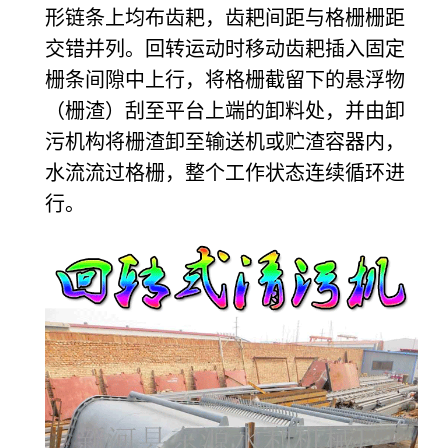
形链条上均布齿耙，齿耙间距与格栅栅距
交错并列。回转运动时移动齿耙插入固定
栅条间隙中上行，将格栅截留下的悬浮物
（栅渣）刮至平台上端的卸料处，并由卸
污机构将栅渣卸至输送机或贮渣容器内，
水流流过格栅，整个工作状态连续循环进
行。