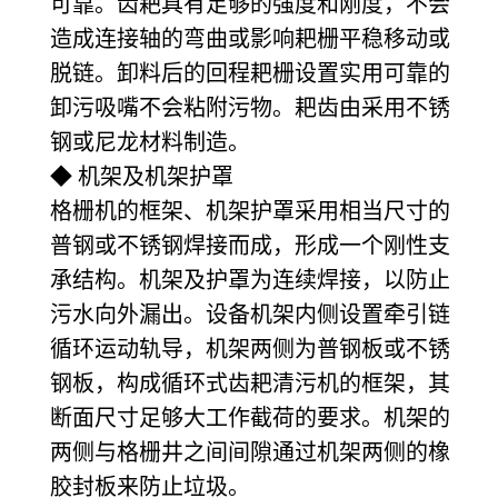
可靠。齿耙具有足够的强度和刚度，不会
造成连接轴的弯曲或影响耙栅平稳移动或
脱链。卸料后的回程耙栅设置实用可靠的
卸污吸嘴不会粘附污物。耙齿由采用不锈
钢或尼龙材料制造。
◆ 机架及机架护罩
格栅机的框架、机架护罩采用相当尺寸的
普钢或不锈钢焊接而成，形成一个刚性支
承结构。机架及护罩为连续焊接，以防止
污水向外漏出。设备机架内侧设置牵引链
循环运动轨导，机架两侧为普钢板或不锈
钢板，构成循环式齿耙清污机的框架，其
断面尺寸足够大工作截荷的要求。机架的
两侧与格栅井之间间隙通过机架两侧的橡
胶封板来防止垃圾。