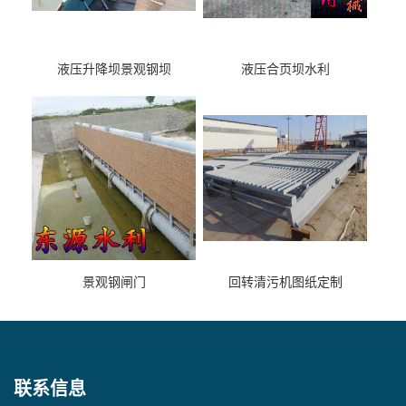
液压升降坝景观钢坝
液压合页坝水利
景观钢闸门
回转清污机图纸定制
联系信息