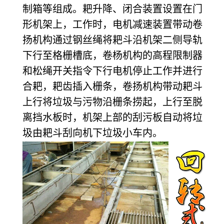
制箱等组成。耙升降、闭合装置设置在门
形机架上，工作时，电机减速装置带动卷
扬机构通过钢丝绳将耙斗沿机架二侧导轨
下行至格栅槽底，卷杨机构的高程限制器
和松绳开关指令下行电机停止工作并进行
合耙，耙齿插入栅条，卷扬机构带动耙斗
上行将垃圾与污物沿栅条捞起，上行至脱
离挡水板时，机架上部的刮污板自动将垃
圾由耙斗刮向机下垃圾小车内。