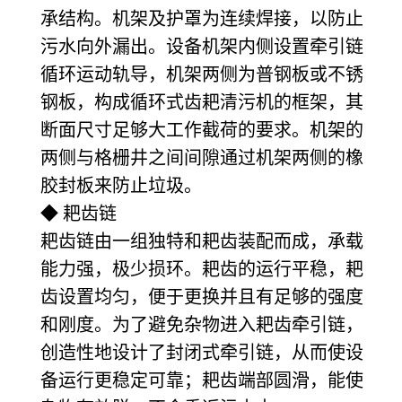
承结构。机架及护罩为连续焊接，以防止
污水向外漏出。设备机架内侧设置牵引链
循环运动轨导，机架两侧为普钢板或不锈
钢板，构成循环式齿耙清污机的框架，其
断面尺寸足够大工作截荷的要求。机架的
两侧与格栅井之间间隙通过机架两侧的橡
胶封板来防止垃圾。
◆ 耙齿链
耙齿链由一组独特和耙齿装配而成，承载
能力强，极少损环。耙齿的运行平稳，耙
齿设置均匀，便于更换并且有足够的强度
和刚度。为了避免杂物进入耙齿牵引链，
创造性地设计了封闭式牵引链，从而使设
备运行更稳定可靠；耙齿端部圆滑，能使