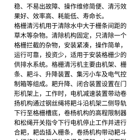
稳、不易出故障、操作维修简便、清污效
果好、效率高、耗能低、寿命长。
格栅清污机用于清除水中大于栅条间距的
草木等杂物。清除机构固定，只清除一个
格栅拦截的杂物，安装紧凑，操作简单，
运行可靠，投资少，适用于安装格栅少的
供排水系统。格栅清污机主要由机架、栅
条、耙斗、升降装置、集污小车及电气控
制箱等组成。耙升降、闭合装置设置在门
形机架上，工作时，电机减速装置带动卷
扬机构通过钢丝绳将耙斗沿机架二侧导轨
下行至格栅槽底，卷杨机构的高程限制器
和松绳开关指令下行电机停止工作并进行
合耙，耙齿插入栅条，卷扬机构带动耙斗