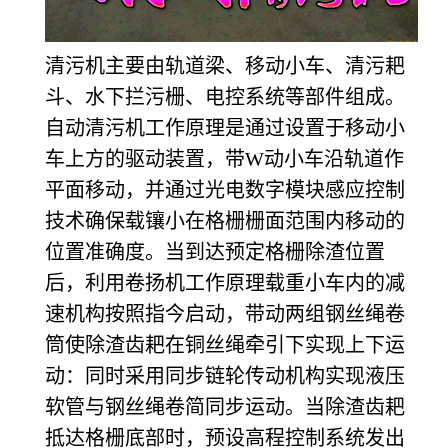
清污机主要由轨道梁、移动小车、清污耙
斗、水下拦污栅、电控系统等部件组成。
自动清污机工作原理是通过设置于移动小
车上方的驱动装置，带W动小车沿轨道作
平面移动，并通过光电数字模块感应控制
技术确保载镶小在格栅栅面范围内移动的
位置准确度。当到达预定格栅除渣位置
后，利用卷扬机工作原理载重小车内的减
速机构按照指今启动，带动两组钢丝绳卷
筒使除渣齿耙在铜丝绳牵引下实现上下运
动：同时采用同步链轮传动机构实现液压
软管与钢丝绳卷简同步运动。当除渣齿耙
抵达格栅底部时，预设高程控制系统发出