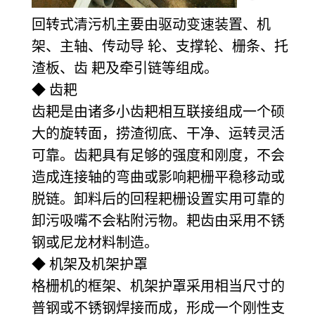
回转式清污机主要由驱动变速装置、机
架、主轴、传动导 轮、支撑轮、栅条、托
渣板、齿 耙及牵引链等组成。
◆ 齿耙
齿耙是由诸多小齿耙相互联接组成一个硕
大的旋转面，捞渣彻底、干净、运转灵活
可靠。齿耙具有足够的强度和刚度，不会
造成连接轴的弯曲或影响耙栅平稳移动或
脱链。卸料后的回程耙栅设置实用可靠的
卸污吸嘴不会粘附污物。耙齿由采用不锈
钢或尼龙材料制造。
◆ 机架及机架护罩
格栅机的框架、机架护罩采用相当尺寸的
普钢或不锈钢焊接而成，形成一个刚性支