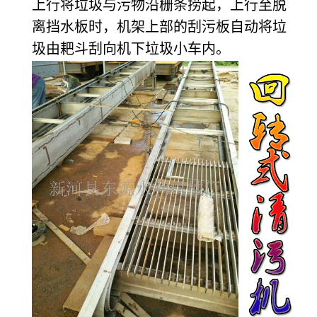
上行将垃圾与污物沿栅条捞起，上行至脱
离挡水板时，机架上部的刮污板自动将垃
圾由耙斗刮向机下垃圾小车内。