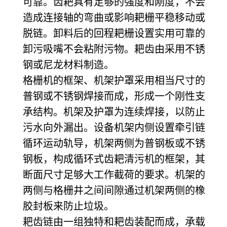
可靠。齿耙具有足够的强度和刚度，不会
造成连接轴的弯曲或影响耙栅平稳移动或
脱链。卸料后的回程耙栅设置实用可靠的
卸污吸嘴不会粘附污物。耙齿由采用不锈
钢或尼龙材料制造。
格栅机的框架、机架护罩采用相当尺寸的
普钢或不锈钢焊接而成，形成一个刚性支
承结构。机架及护罩为连续焊接，以防止
污水向外漏出。设备机架内侧设置牵引链
循环运动轨导，机架两侧为普钢板或不锈
钢板，构成循环式齿耙清污机的框架，其
断面尺寸足够大工作截荷的要求。机架的
两侧与格栅井之间间隙通过机架两侧的橡
胶封板来防止垃圾。
耙齿链由一组独特和耙齿装配而成，承载