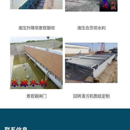
液压升降坝景观钢坝
液压合页坝水利
景观钢闸门
回转清污机图纸定制