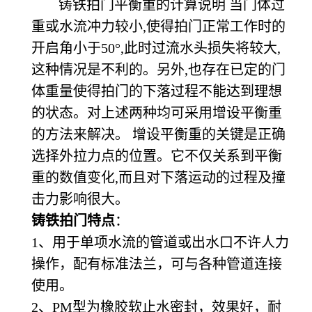
铸铁拍门平衡重的计算说明 当门体过
重或水流冲力较小,使得拍门正常工作时的
开启角小于50°,此时过流水头损失将较大,
这种情况是不利的。另外,也存在已定的门
体重量使得拍门的下落过程不能达到理想
的状态。对上述两种均可采用增设平衡重
的方法来解决。 增设平衡重的关键是正确
选择外拉力点的位置。它不仅关系到平衡
重的数值变化,而且对下落运动的过程及撞
击力影响很大。
铸铁拍门特点
：
1、用于单项水流的管道或出水口不许人力
操作，配有标准法兰，可与各种管道连接
使用。
2、PM型为橡胶软止水密封，效果好，耐