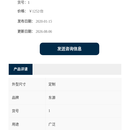
货号：
1
价格：
￥1252/台
发布日期：
2020-01-15
更新日期：
2026-08-06
发送咨询信息
产品详请
外型尺寸
定制
品牌
东源
1
货号
用途
广泛