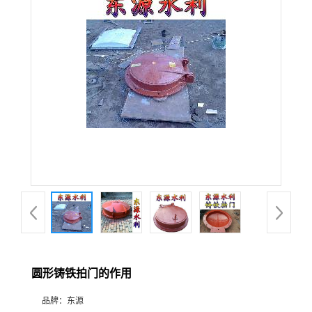
圆形铸铁拍门的作用
品牌：
东源