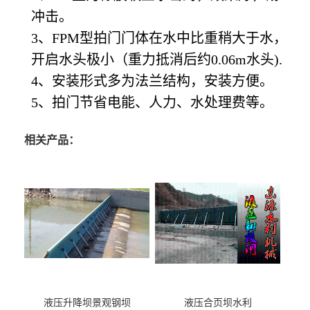
冲击。
3、FPM型拍门门体在水中比重稍大于水，
开启水头极小（重力抵消后约0.06m水头).
4、安装形式多为法兰结构，安装方便。
5、拍门节省电能、人力、水处理费等。
相关产品：
液压升降坝景观钢坝
液压合页坝水利