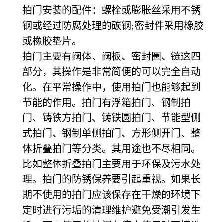
拍门安装的配件：螺栓或膨胀丝采用不锈
钢或经过防腐处理的碳钢;密封件采用橡胶
或橡胶垫片。
拍门主要有阀体、阀板、密封圈、链这四
部分，其操作是非常简便的可以完全自动
化。在平常操作中，使用拍门也能够起到
节能的作用。拍门有浮箱拍门、钢制拍
门、铸铁方拍门、铸铁圆拍门、节能型侧
式拍门、钢制单侧拍门、方形侧开门、整
体折叠拍门等分类。其用途也不尽相同。
比如整体折叠拍门主要用于环保及污水处
理。拍门的防锈保养要引起重视。如果长
期不使用的拍门应该保存在干燥的环境下
定时进行污垢的清理维护避免受潮引发生