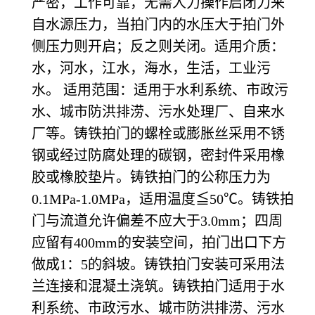
严密，工作可靠，无需人力操作启闭力来
自水源压力，当拍门内的水压大于拍门外
侧压力则开启；反之则关闭。适用介质：
水，河水，江水，海水，生活，工业污
水。 适用范围：适用于水利系统、市政污
水、城市防洪排涝、污水处理厂、自来水
厂等。
铸铁拍门的螺栓或膨胀丝采用不锈
钢或经过防腐处理的碳钢，密封件采用橡
胶或橡胶垫片。铸铁拍门的公称压力为
0.1MPa-1.0MPa，适用温度≦50℃。铸铁拍
门与流道允许偏差不应大于3.0mm；四周
应留有400mm的安装空间，拍门出口下方
做成1：5的斜坡。铸铁拍门安装可采用法
兰连接和混凝土浇筑。铸铁拍门适用于水
利系统、市政污水、城市防洪排涝、污水