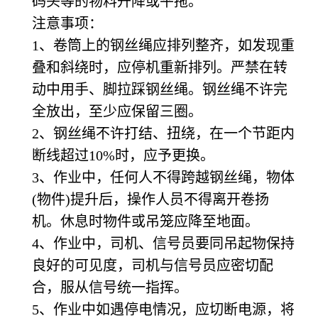
码头等的物料升降或平拖。
注意事项：
1
、卷筒上的钢丝绳应排列整齐，如发现重
叠和斜绕时，应停机重新排列。严禁在转
动中用手、脚拉踩钢丝绳。钢丝绳不许完
全放出，至少应保留三圈。
2
、钢丝绳不许打结、扭绕，在一个节距内
断线超过10%时，应予更换。
3
、作业中，任何人不得跨越钢丝绳，物体
(物件)提升后，操作人员不得离开卷扬
机。休息时物件或吊笼应降至地面。
4
、作业中，司机、信号员要同吊起物保持
良好的可见度，司机与信号员应密切配
合，服从信号统一指挥。
5
、作业中如遇停电情况，应切断电源，将