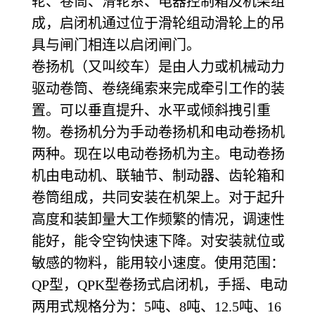
轮、卷筒、滑轮系、电器控制箱及机架组
成，启闭机通过位于滑轮组动滑轮上的吊
具与闸门相连以启闭闸门。
卷扬机（又叫绞车）是由人力或机械动力
驱动卷筒、卷绕绳索来完成牵引工作的装
置。可以垂直提升、水平或倾斜拽引重
物。卷扬机分为手动卷扬机和电动卷扬机
两种。现在以电动卷扬机为主。电动卷扬
机由电动机、联轴节、制动器、齿轮箱和
卷筒组成，共同安装在机架上。对于起升
高度和装卸量大工作频繁的情况，调速性
能好，能令空钩快速下降。对安装就位或
敏感的物料，能用较小速度。使用范围：
QP型，QPK型卷扬式启闭机，手摇、电动
两用式规格分为：5吨、8吨、12.5吨、16