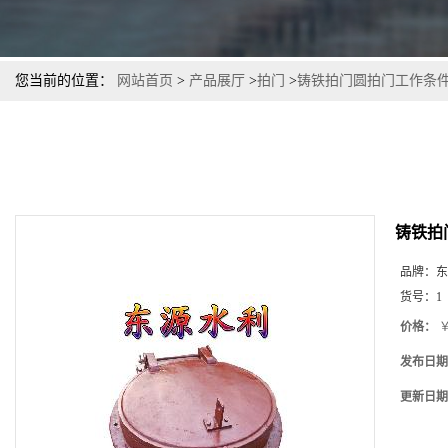
您当前的位置：
网站首页
>
产品展厅
>
拍门
>
铸铁拍门圆拍门工作条
铸铁拍
品牌：
东
货号：
1
价格：
￥
发布日期
更新日期