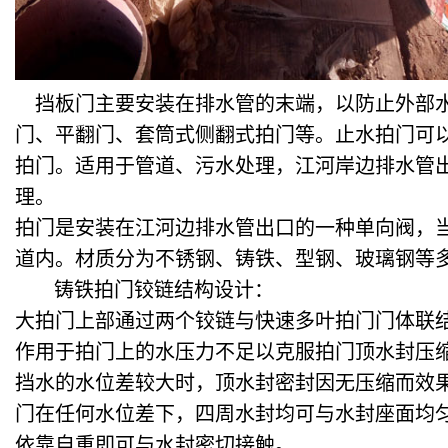
挡板门主要安装在排水管的末端，以防止外部水
门、平翻门、套筒式侧翻式拍门等。止水拍门可
拍门。适用于管道、污水处理，江河岸边排水管出
理。
拍门是安装在江河边排水管出口的一种单向阀，
道内。材质分为不锈钢、铸铁、型钢、玻璃钢等
铸铁拍门铰链结构设计：
大拍门上部通过两个铰链与快速多叶拍门门体联
作用于拍门上的水压力不足以克服拍门顶水封压
挡水的水位差较大时，顶水封密封因无压缩而效
门在任何水位差下，四周水封均可与水封座面均匀
依靠自重即可与水封密切接触。