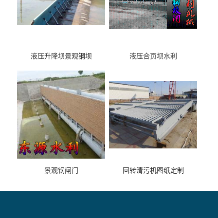
液压升降坝景观钢坝
液压合页坝水利
景观钢闸门
回转清污机图纸定制