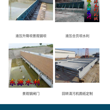
液压升降坝景观钢坝
液压合页坝水利
景观钢闸门
回转清污机图纸定制