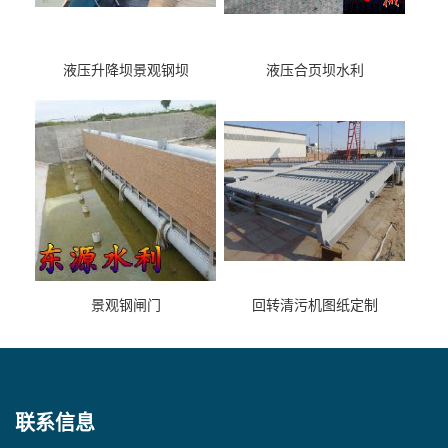
液压升降坝景观钢坝
液压合页坝水利
景观钢闸门
回转清污机图纸定制
联系信息