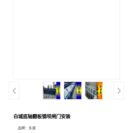
白城底轴翻板钢坝闸门安装
品牌：
东源