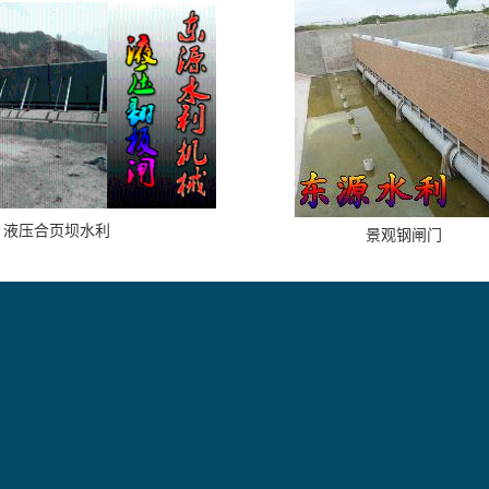
液压合页坝水利
景观钢闸门