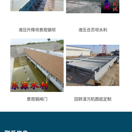
液压升降坝景观钢坝
液压合页坝水利
景观钢闸门
回转清污机图纸定制