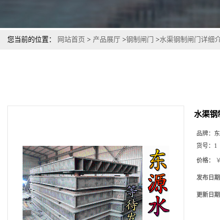
您当前的位置：
网站首页
>
产品展厅
>
钢制闸门
>
水渠钢制闸门详细
水渠钢
品牌：
东
货号：
1
价格：
￥
发布日期
更新日期