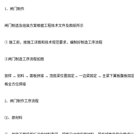
1、闸门制作
闸门制造及组装方案根据工程技术文件及图纸所示
① 施工前，按施工详图和技术规范要求，编制好制造工序流程
②闸门制造工序流程如图
放样 → 划料 → 面板拼接 → 顶底梁位置固定→ 一边梁固定 → 主梁下翼板腹板固定
格全方位焊接
2、闸门制作工序流程
⑴、原材料