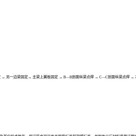
 → 另一边梁固定→ 主梁上翼板固定 → B—B剖面纵梁点焊 → C—C剖面纵梁点焊 →