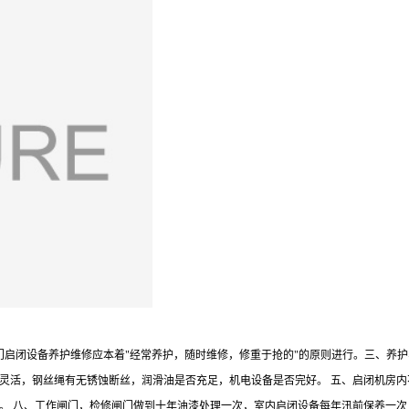
闸门启闭设备养护维修应本着"经常养护，随时维修，修重于抢的"的原则进行。三、养
灵活，钢丝绳有无锈蚀断丝，润滑油是否充足，机电设备是否完好。 五、启闭机房
。 八、工作闸门，检修闸门做到十年油漆处理一次，室内启闭设备每年汛前保养一次