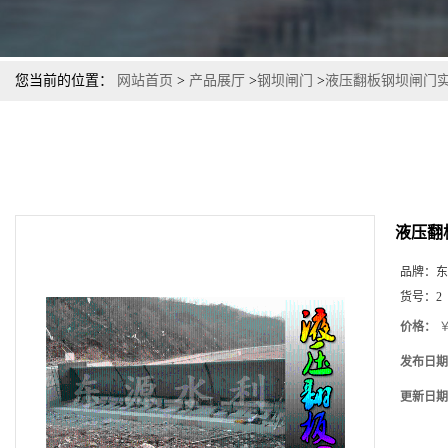
您当前的位置：
网站首页
>
产品展厅
>
钢坝闸门
>
液压翻板钢坝闸门
液压翻
品牌：
东
货号：
2
价格：
￥
发布日期
更新日期