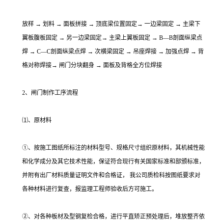
放样 → 划料 → 面板拼接 → 顶底梁位置固定→ 一边梁固定 → 主梁下
翼板腹板固定 → 另一边梁固定→ 主梁上翼板固定 → B—B剖面纵梁点
焊 → C—C剖面纵梁点焊 → 次横梁固定 → 吊座焊接 → 加强点焊 → 背
格对称焊接→ 闸门分块翻身 → 面板及背格全方位焊接
2、闸门制作工序流程
⑴、原材料
①、按施工图纸所标注的材料型号、规格尺寸组织原材料，其机械性能
和化学成分及其它技术性能，保证符合现行有关国家标准和部颁标准，
并附有出厂材料质量证明文件和合格证， 我公司质检科按图纸要求对
各种材料进行复查，报监理工程师验收后方可施工。
②、对各种板材及型钢复检合格，进行平直矫正预处理后，堆放整齐依