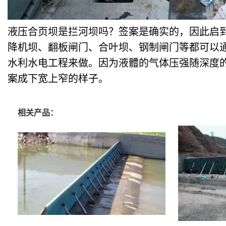
液压合页坝是拦河坝吗？签案是确实的，因此启
降机坝、翻板闸门、合叶坝、钢制闸门等都可以
水利水电工程来做。因为液
體
的气体压强随深度
案成下宽上窄的样子。
相关产品：