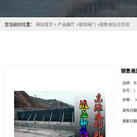
您当前的位置：
网站首页
>
产品展厅
>
钢坝闸门
>
销售液压合页坝
销售液
品牌：
东
货号：
2
价格：
￥
发布日期
更新日期