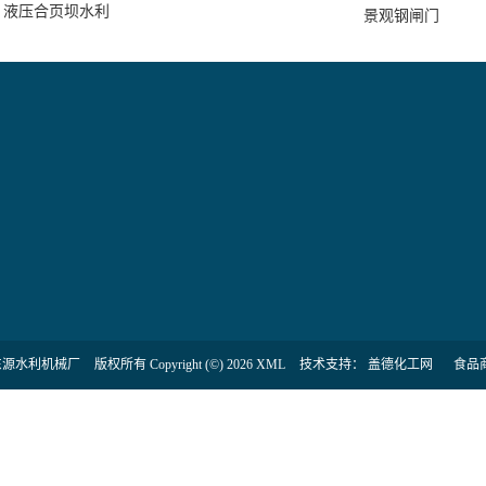
液压合页坝水利
景观钢闸门
东源水利机械厂
版权所有 Copyright (©) 2026
XML
技术支持：
盖德化工网
食品