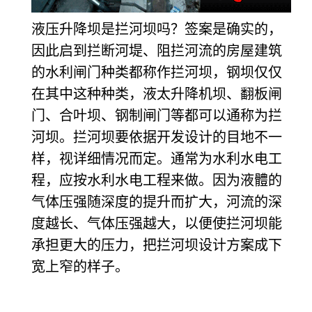
液压升降坝
是拦河坝吗？签案是确实的，
因此启到拦断河堤、阻拦河流的房屋建筑
的水利闸门种类都称作拦河坝，钢坝仅仅
在其中这种种类，液太升降机坝、翻板闸
门、合叶坝、钢制闸门等都可以通称为拦
河坝。拦河坝要依据开发设计的目地不一
样，视详细情况而定。通常为水利水电工
程，应按水利水电工程来做。因为液
體
的
气体压强随深度
的提升而扩大，河流的深
度越长、气体压强越大，以便使拦河坝能
承担更大的压力，把拦河坝设计方案成下
宽上窄的样子。