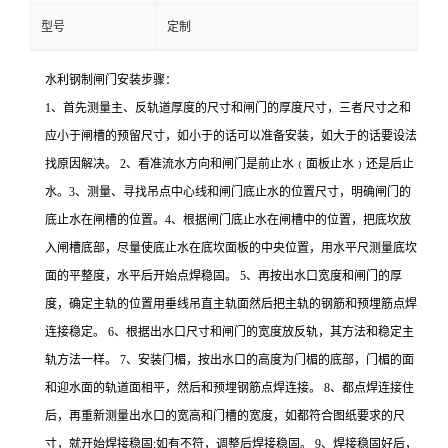
型号
定制
水利钢制闸门安装步骤：
1、首先测量主、反轨道厚度的尺寸和闸门的厚度尺寸，三者尺寸之和
应小于闸槽的预留尺寸，如小于的话可以准备安装，如大于的话要设法
找原因解决。 2、看准流水方向和闸门是前止水﹙面板止水﹚还是后止
水。3、测量、寻找吊点中心线和闸门底止水的位置尺寸，明确闸门的
底止水在闸槽的位置。4、根据闸门底止水在闸槽中的位置，把底坎放
入闸槽底部，尽量使底止水在底坎面板的中央位置，用水平尺测量底坎
面的平整度，水平后开始点焊稳固。 5、再按出水口宽度和闸门的厚
度，确定主轨的位置用垂线吊直主轨面然后把主轨的钢筋和预埋筋点焊
连接稳定。 6、根据出水口尺寸和闸门的宽度放反轨，其方法和稳定主
轨方法一样。 7、安装门楣，按出水口的高度为门楣的底部，门楣的面
和迎水面的轨道面相平，然后和预埋钢筋点焊连接。 8、都点焊连接住
后，再重新测量出水口的宽高和门槽的宽度，如都符合图纸要求的尺
寸，就开始焊接稳固;如有不符，调整后焊接稳固。 9、焊接稳固好后，