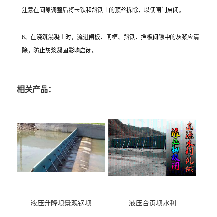
注意在间隙调整后将卡铁和斜铁上的顶丝拆除，以使闸门启闭。
6、在浇筑混凝土时，流进闸板、闸框、斜铁、挡板间隙中的灰浆应清
除，防止灰浆凝固影响启闭。
相关产品：
液压升降坝景观钢坝
液压合页坝水利