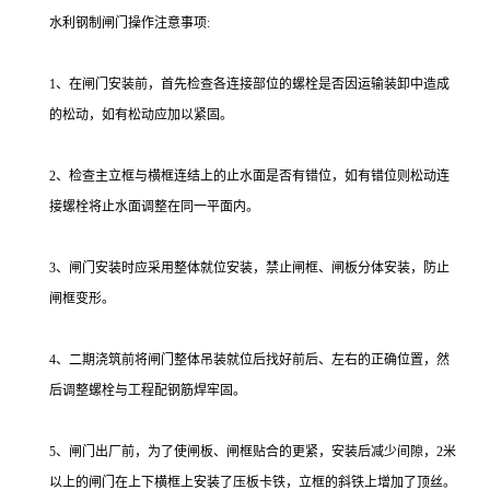
水利钢制闸门操作注意事项:
1、在闸门安装前，首先检查各连接部位的螺栓是否因运输装卸中造成
的松动，如有松动应加以紧固。
2、检查主立框与横框连结上的止水面是否有错位，如有错位则松动连
接螺栓将止水面调整在同一平面内。
3、闸门安装时应采用整体就位安装，禁止闸框、闸板分体安装，防止
闸框变形。
4、二期浇筑前将闸门整体吊装就位后找好前后、左右的正确位置，然
后调整螺栓与工程配钢筋焊牢固。
5、闸门出厂前，为了使闸板、闸框贴合的更紧，安装后减少间隙，2米
以上的闸门在上下横框上安装了压板卡铁，立框的斜铁上增加了顶丝。