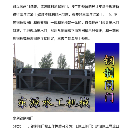
可以顺闸门试装，试装顺利吊起闸门，按二期预留的尺寸支盒子板准备
进行灌注混凝土;试装不顺利找出问题，调整好再灌注混凝土。 10、不
锈钢插板闸门和调节堰门一般和闸槽是一体的，首先把闸门设计出水口
对准，工地现场出水口，然后从侧面和正面将闸槽吊线调正，和一期预
埋钢板或预埋钢筋连接固定，再做二期混凝土预埋。
水利钢制闸门
分类： 一、钢制闸门按工作性质可分为：1.施工闸门：封闭施工导流口