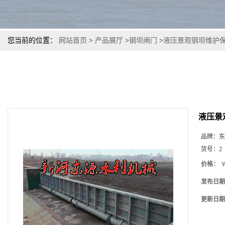
您当前的位置：
网站首页
>
产品展厅
>
钢坝闸门
>
液压景观钢坝维护
液压景
品牌：
东
货号：
2
价格：
￥
发布日期
更新日期