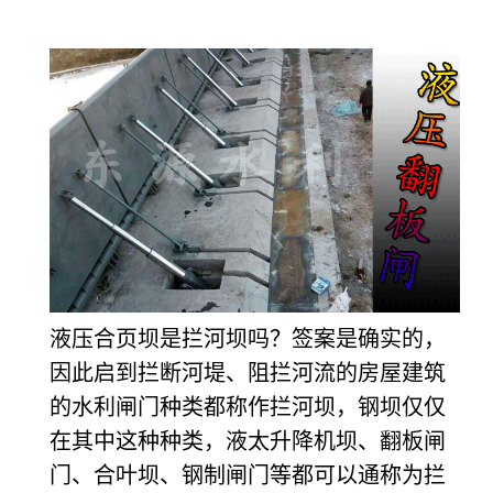
液压合页坝是拦河坝吗？签案是确实的，
因此启到拦断河堤、阻拦河流的房屋建筑
的水利闸门种类都称作拦河坝，钢坝仅仅
在其中这种种类，液太升降机坝、翻板闸
门、合叶坝、钢制闸门等都可以通称为拦