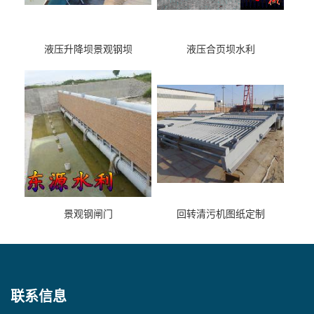
液压升降坝景观钢坝
液压合页坝水利
景观钢闸门
回转清污机图纸定制
联系信息