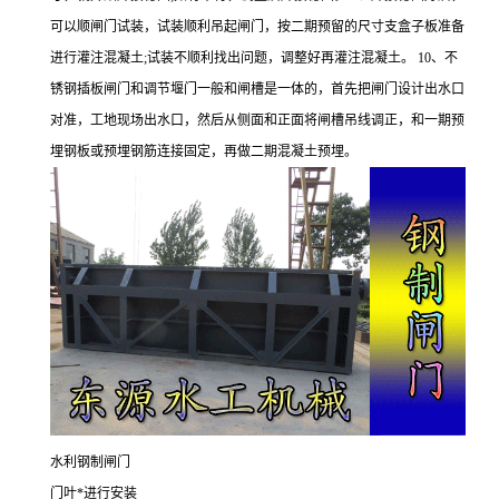
可以顺闸门试装，试装顺利吊起闸门，按二期预留的尺寸支盒子板准备
进行灌注混凝土;试装不顺利找出问题，调整好再灌注混凝土。 10、不
锈钢插板闸门和调节堰门一般和闸槽是一体的，首先把闸门设计出水口
对准，工地现场出水口，然后从侧面和正面将闸槽吊线调正，和一期预
埋钢板或预埋钢筋连接固定，再做二期混凝土预埋。
水利钢制闸门
门叶*进行安装