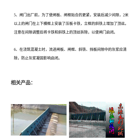
5、闸门出厂前，为了使闸板、闸框贴合的更紧，安装后减少间隙，2米
以上的闸门在上下横框上安装了压板卡铁，立框的斜铁上增加了顶丝。
注意在间隙调整后将卡铁和斜铁上的顶丝拆除，以使闸门启闭。
6、在浇筑混凝土时，流进闸板、闸框、斜铁、挡板间隙中的灰浆应清
除，防止灰浆凝固影响启闭。
相关产品：