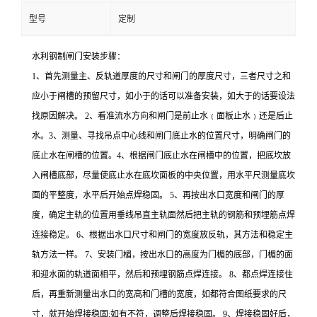
型号
定制
水利钢制闸门安装步骤：
1、首先测量主、反轨道厚度的尺寸和闸门的厚度尺寸，三者尺寸之和
应小于闸槽的预留尺寸，如小于的话可以准备安装，如大于的话要设法
找原因解决。 2、看准流水方向和闸门是前止水﹙面板止水﹚还是后止
水。3、测量、寻找吊点中心线和闸门底止水的位置尺寸，明确闸门的
底止水在闸槽的位置。4、根据闸门底止水在闸槽中的位置，把底坎放
入闸槽底部，尽量使底止水在底坎面板的中央位置，用水平尺测量底坎
面的平整度，水平后开始点焊稳固。 5、再按出水口宽度和闸门的厚
度，确定主轨的位置用垂线吊直主轨面然后把主轨的钢筋和预埋筋点焊
连接稳定。 6、根据出水口尺寸和闸门的宽度放反轨，其方法和稳定主
轨方法一样。 7、安装门楣，按出水口的高度为门楣的底部，门楣的面
和迎水面的轨道面相平，然后和预埋钢筋点焊连接。 8、都点焊连接住
后，再重新测量出水口的宽高和门槽的宽度，如都符合图纸要求的尺
寸，就开始焊接稳固;如有不符，调整后焊接稳固。 9、焊接稳固好后，