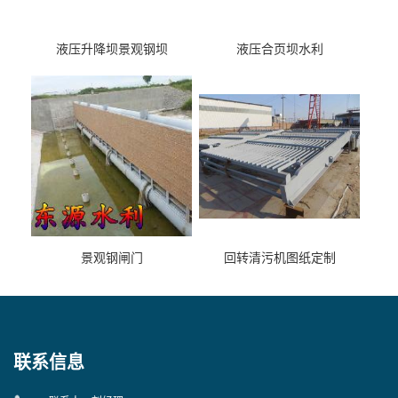
液压升降坝景观钢坝
液压合页坝水利
景观钢闸门
回转清污机图纸定制
联系信息