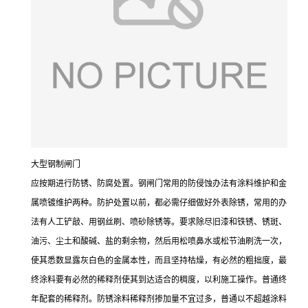
大型钢制闸门
应按期进行防锈、防腐处置。钢闸门常用的防侵蚀办法有涂料维护和金
属喷镀维护两种。防护处置以前，都必需仔细做好外表除锈，常用的办
法有人工铲敲、用钢丝刷、喷砂除锈等。要求除尽旧漆和铁锈、锈斑、
油污、尘土和酸碱、盐的剩余物，然后用松喷鼻水或松节油刷洗一次，
使其悉数显露灰白色的金属本性，而且坚持枯燥，有必然的粗拙度，最
终涂料要有必然的稀释剂使其到达适合的稠度，以利施工操作。普通终
年配套的稀释剂。防锈涂料稀释剂掺加量不宜过多，普通以不超越涂料