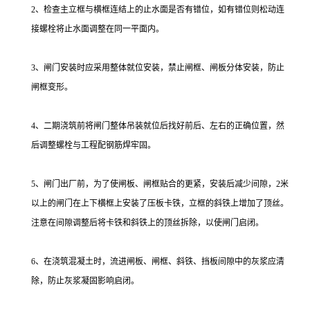
2、检查主立框与横框连结上的止水面是否有错位，如有错位则松动连
接螺栓将止水面调整在同一平面内。
3、闸门安装时应采用整体就位安装，禁止闸框、闸板分体安装，防止
闸框变形。
4、二期浇筑前将闸门整体吊装就位后找好前后、左右的正确位置，然
后调整螺栓与工程配钢筋焊牢固。
5、闸门出厂前，为了使闸板、闸框贴合的更紧，安装后减少间隙，2米
以上的闸门在上下横框上安装了压板卡铁，立框的斜铁上增加了顶丝。
注意在间隙调整后将卡铁和斜铁上的顶丝拆除，以使闸门启闭。
6、在浇筑混凝土时，流进闸板、闸框、斜铁、挡板间隙中的灰浆应清
除，防止灰浆凝固影响启闭。