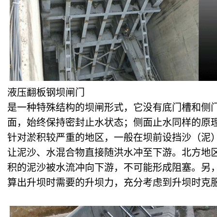
液压翻板钢坝闸门
是一种特殊结构的坝闸形式，它没有底门槽和侧
面，始终保持密封止水状态；侧面止水同样的原
针对淤积较严重的地区，一般在坝前设挡沙（泥
让泥沙、水混合物直接随洪水冲至下游。北方地
积的泥沙被水流冲向下游，不可能形成阻塞。另
算出升坝时需要的升坝力，充分考虑到升坝时克