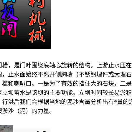
门槽，是门叶围绕底轴心旋转的结构。上游止水压在
理，止水面始终不离开侧胸墙（不锈钢埋件或大理石
）槛和喇叭口。一是为了有效的挡住大的石块，二是
区立坝蓄水是该坝的主要功能。立坝时间较长易淤积
，行洪后我们会根据当地的泥沙含量分析出有*量的
服淤沙（泥）的力量。