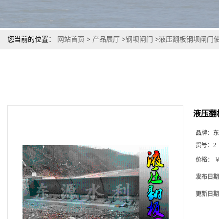
您当前的位置：
网站首页
>
产品展厅
>
钢坝闸门
>
液压翻板钢坝闸门
液压翻
品牌：
东
货号：
2
价格：
￥
发布日期
更新日期