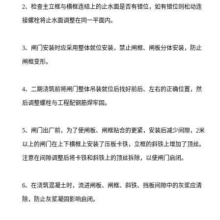
2、检查主立框与横框连结上的止水面是否有错位，如有错位则松动连
接螺栓将止水面调整在同一平面内。
3、闸门安装时应采用整体就位安装，禁止闸框、闸板分体安装，防止
闸框变形。
4、二期浇筑前将闸门整体吊装就位后找好前后、左右的正确位置，然
后调整螺栓与工程配钢筋焊牢固。
5、闸门出厂前，为了使闸板、闸框贴合的更紧，安装后减少间隙，2米
以上的闸门在上下横框上安装了压板卡铁，立框的斜铁上增加了顶丝。
注意在间隙调整后将卡铁和斜铁上的顶丝拆除，以使闸门启闭。
6、在浇筑混凝土时，流进闸板、闸框、斜铁、挡板间隙中的灰浆应清
除，防止灰浆凝固影响启闭。