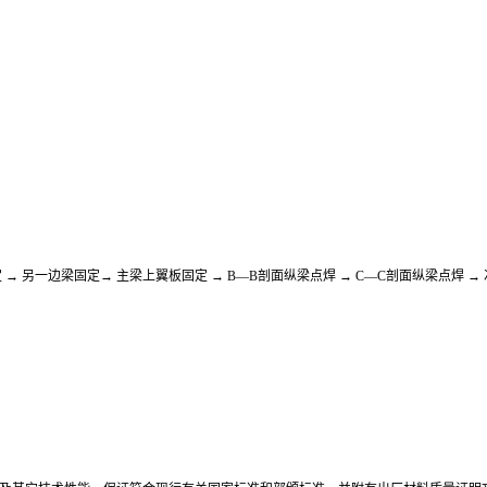
 → 另一边梁固定→ 主梁上翼板固定 → B—B剖面纵梁点焊 → C—C剖面纵梁点焊 →