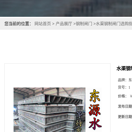
您当前的位置：
网站首页
>
产品展厅
>
钢制闸门
>
水渠钢制闸门选购
水渠钢
品牌：
东
货号：
1
价格：
￥
发布日期
更新日期