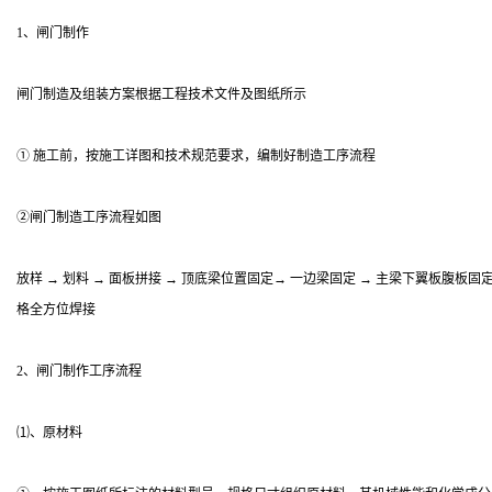
1、闸门制作
闸门制造及组装方案根据工程技术文件及图纸所示
① 施工前，按施工详图和技术规范要求，编制好制造工序流程
②闸门制造工序流程如图
放样 → 划料 → 面板拼接 → 顶底梁位置固定→ 一边梁固定 → 主梁下翼板腹板固定
格全方位焊接
2、闸门制作工序流程
⑴、原材料