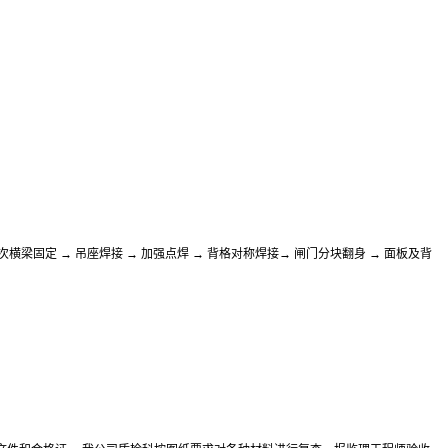
 次横梁固定 → 吊座焊接 → 加强点焊 → 背格对称焊接→ 闸门分块翻身 → 面板及背