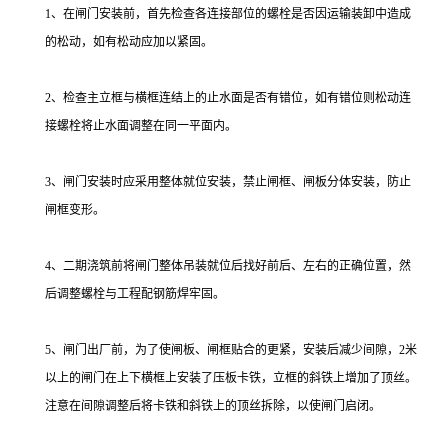
1、在闸门安装前，首先检查各连接部位的螺栓是否因运输装卸中造成
的松动，如有松动应加以紧固。
2、检查主立框与横框连结上的止水面是否有错位，如有错位则松动连
接螺栓将止水面调整在同一平面内。
3、闸门安装时应采用整体就位安装，禁止闸框、闸板分体安装，防止
闸框变形。
4、二期浇筑前将闸门整体吊装就位后找好前后、左右的正确位置，然
后调整螺栓与工程配钢筋焊牢固。
5、闸门出厂前，为了使闸板、闸框贴合的更紧，安装后减少间隙，2米
以上的闸门在上下横框上安装了压板卡铁，立框的斜铁上增加了顶丝。
注意在间隙调整后将卡铁和斜铁上的顶丝拆除，以使闸门启闭。