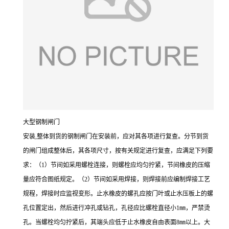
大型钢制闸门
安装,整体到货的钢制闸门在安装前，应对其各项进行复查。分节到货
的闸门组成整体后，其各项尺寸，按有关规定进行复查，应满足下列要
求：（1）节间如采用螺栓连接，则螺栓应均匀拧紧，节间橡皮的压缩
量应符合图纸规定。（2）节间如采用焊接，则焊接前应编制焊接工艺
规程，焊接时应监视变形。止水橡皮的螺孔应按门叶或止水压板上的螺
孔位置定出，然后进行冲孔或钻孔，孔径应比螺栓直径小1㎜，严禁烫
孔。当螺栓均匀拧紧后，其端头应低于止水橡皮自由表面8㎜以上。大