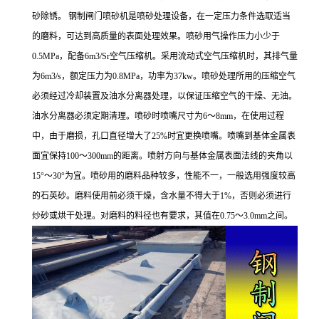
砂除锈。 钢制闸门喷砂机是喷砂处理设备，在一定压力条件选取适当
的磨料，可达到高质量的表面处理效果。喷砂用气操作压力小少于
0.5MPa，配备6m3/Sr空气压缩机。采用流动式空气压缩机时，其排气量
为6m3/s，额定压力为0.8MPa，功率为37kw。喷砂处理所用的压缩空气
必须经过冷却装置及油水分离器处理，以保证压缩空气的干燥、无油。
油水分离器必须定期清理。喷砂时喷嘴尺寸为6～8mm，在使用过程
中，由于磨损，孔口直径增大了25%时宜更换喷嘴。喷嘴到基体金属表
面宜保持100～300mm的距离。喷射方向与基体金属表面法线的夹角以
15°～30°为宜。喷砂用的磨料品种较多，性能不一，一般选用强度较高
的石英砂。磨料使用前必须干燥，含水量不得大于1%，否则必须进行
炒砂或烘干处理。对磨料的料径也有要求，其值在0.75～3.0mm之间。