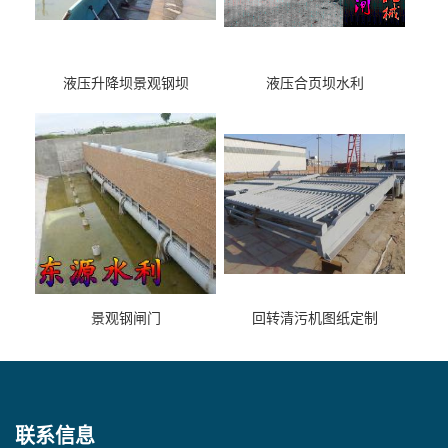
液压升降坝景观钢坝
液压合页坝水利
景观钢闸门
回转清污机图纸定制
联系信息