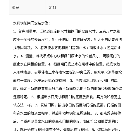
型号
定制
水利钢制闸门安装步骤：
1、首先测量主、反轨道厚度的尺寸和闸门的厚度尺寸，三者尺寸之和
应小于闸槽的预留尺寸，如小于的话可以准备安装，如大于的话要设法
找原因解决。 2、看准流水方向和闸门是前止水﹙面板止水﹚还是后止
水。3、测量、寻找吊点中心线和闸门底止水的位置尺寸，明确闸门的
底止水在闸槽的位置。4、根据闸门底止水在闸槽中的位置，把底坎放
入闸槽底部，尽量使底止水在底坎面板的中央位置，用水平尺测量底坎
面的平整度，水平后开始点焊稳固。 5、再按出水口宽度和闸门的厚
度，确定主轨的位置用垂线吊直主轨面然后把主轨的钢筋和预埋筋点焊
连接稳定。 6、根据出水口尺寸和闸门的宽度放反轨，其方法和稳定主
轨方法一样。 7、安装门楣，按出水口的高度为门楣的底部，门楣的面
和迎水面的轨道面相平，然后和预埋钢筋点焊连接。 8、都点焊连接住
后，再重新测量出水口的宽高和门槽的宽度，如都符合图纸要求的尺
寸，就开始焊接稳固;如有不符，调整后焊接稳固。 9、焊接稳固好后，