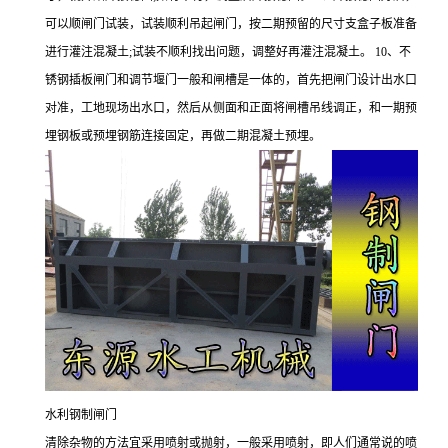
可以顺闸门试装，试装顺利吊起闸门，按二期预留的尺寸支盒子板准备
进行灌注混凝土;试装不顺利找出问题，调整好再灌注混凝土。 10、不
锈钢插板闸门和调节堰门一般和闸槽是一体的，首先把闸门设计出水口
对准，工地现场出水口，然后从侧面和正面将闸槽吊线调正，和一期预
埋钢板或预埋钢筋连接固定，再做二期混凝土预埋。
水利钢制闸门
清除杂物的方法宜采用喷射或抛射，一般采用喷射，即人们通常说的喷