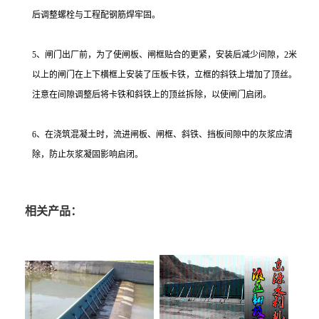
后调整螺栓与工程配钢筋焊牢固。
5、闸门出厂前，为了使闸板、闸框贴合的更紧，安装后减少间隙，2米
以上的闸门在上下横框上安装了压板卡铁，立框的斜铁上增加了顶丝。
注意在间隙调整后将卡铁和斜铁上的顶丝拆除，以使闸门启闭。
6、在浇筑混凝土时，流进闸板、闸框、斜铁、挡板间隙中的灰浆应清
除，防止灰浆凝固影响启闭。
相关产品：