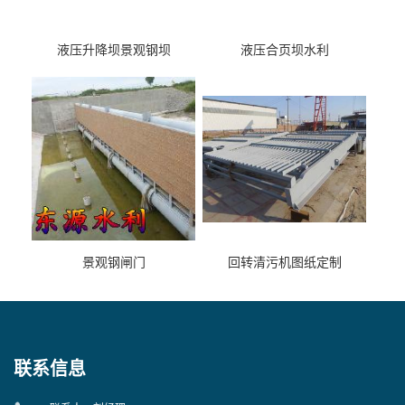
液压升降坝景观钢坝
液压合页坝水利
景观钢闸门
回转清污机图纸定制
联系信息